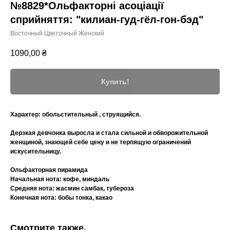
№8829*Ольфакторні асоціації
сприйняття: "килиан-гуд-гёл-гон-бэд"
Восточный Цветочный Женский
1090,00
₴
Купить!
Характер:
обольстительный , струящийся.
Дерзкая девчонка выросла и стала сильной и обворожительной
женщиной, знающей себе цену и не терпящую ограничений
искусительницу.
Ольфакторная пирамида
Начальная нота: кофе, миндаль
Средняя нота: жасмин самбак, тубероза
Конечная нота: бобы тонка, какао
Смотрите также.