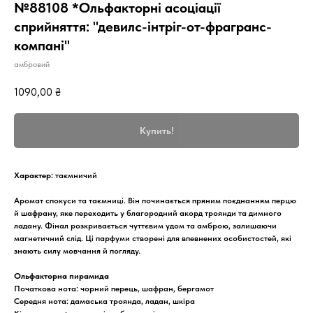
№88108 *Ольфакторні асоціації
сприйняття: "девилс-інтріг-от-фрагранс-
компані"
амбровий
1090,00
₴
Купить!
Характер:
таємничий
Аромат спокуси та таємниці. Він починається пряним поєднанням перцю
й шафрану, яке переходить у благородний акорд троянди та димного
ладану. Фінал розкривається чуттєвим удом та амброю, залишаючи
магнетичний слід. Ці парфуми створені для впевнених особистостей, які
знають силу мовчання й погляду.
Ольфакторна пирамида
Початкова нота: чорний перець, шафран, бергамот
Середня нота: дамаська троянда, ладан, шкіра