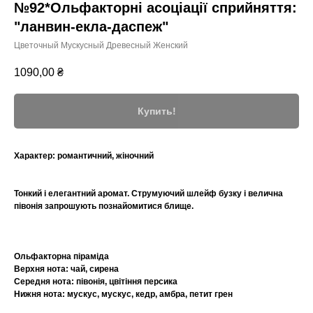
№92*Ольфакторні асоціації сприйняття:
"ланвин-екла-даспеж"
Цветочный Мускусный Древесный Женский
1090,00
₴
Купить!
Характер:
романтичний, жіночний
Тонкий і елегантний аромат. Струмуючий шлейф бузку і велична
півонія запрошують познайомитися блище.
Ольфакторна піраміда
Верхня нота: чай, сирена
Середня нота: півонія, цвітіння персика
Нижня нота: мускус, мускус, кедр, амбра, петит грен