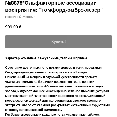
№8878*Ольфакторные ассоциации
восприятия: "томфорд-омбрэ-лезер"
Восточный Женский
999,00
₴
Купить!
Характер:
кожанные, сексуальные, тёплые и пряные
Сочетание цветочных нот с нотами дерева и кожи, передавая
безудержную чувственность американского Запада.
Основанный на мощной и глубокой чувственности аромата,
усиливает кожаную, богатую и роскошную грань новыми
удивительными нотами. Абсолют листьев фиалки- настоящее
золото, излучает мощное и насыщенно-зеленое дыхание, уступая
место элегантной чувственности кедрового дерева. Собранный
перед сезоном дождей для получения высококачественного
экстракта, абсолют жасмина раскрывает интенсивный фруктовый
оттенок, напоминающий жимолость.
Глубокие, древесные и кожаные ноты, украшенные табаком,