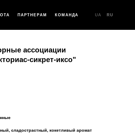
НОТА
ПАРТНЕРАМ
КОМАНДА
UA
RU
орные ассоциации
кториас-сикрет-иксо"
енные
тный, сладострастный, кокетливый аромат