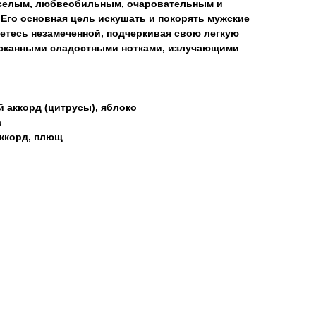
еселым, любвеобильным, очаровательным и
Его основная цель искушать и покорять мужские
нетесь незамеченной, подчеркивая свою легкую
ысканными сладостными нотками, излучающими
 аккорд (цитрусы), яблоко
а
аккорд, плющ