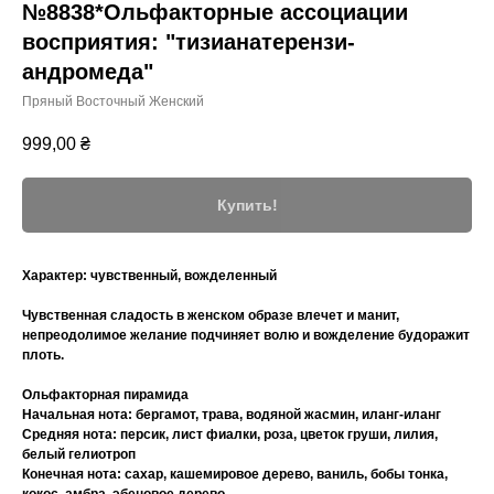
№8838*Ольфакторные ассоциации
восприятия: "тизианатерензи-
андромеда"
Пряный Восточный Женский
999,00
₴
Купить!
Характер:
чувственный, вожделенный
Чувственная сладость в женском образе влечет и манит,
непреодолимое желание подчиняет волю и вожделение будоражит
плоть.
Ольфакторная пирамида
Начальная нота: бергамот, трава, водяной жасмин, иланг-иланг
Средняя нота: персик, лист фиалки, роза, цветок груши, лилия,
белый гелиотроп
Конечная нота: сахар, кашемировое дерево, ваниль, бобы тонка,