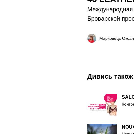
Международная 
Броварской прос
Марковець Окса
Дивись також
SAL
Конгр
NOU