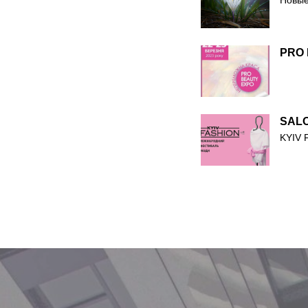
Новые
PRO 
SAL
KYIV 