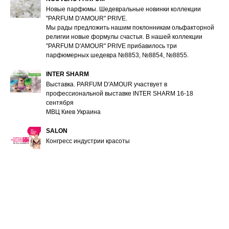
Новые парфюмы. Шедевральные новинки коллекции
"PARFUM D'AMOUR" PRIVE.
Мы рады предложить нашим поклонникам ольфакторной
религии новые формулы счастья. В нашей коллекции
"PARFUM D'AMOUR" PRIVE прибавилось три
парфюмерных шедевра №8853, №8854, №8855.
INTER SHARM
Выставка. PARFUM D'AMOUR участвует в
профессиональной выставке INTER SHARM 16-18
Л
сентября
МВЦ Киев Украина
SALON
Конгресс индустрии красоты