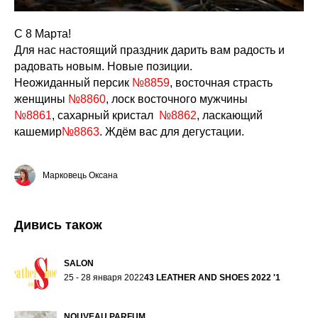
С 8 Марта!
Для нас настоящий праздник дарить вам радость и
радовать новым. Новые позиции.
Неожиданный персик
№8859
, восточная страсть
женщины
№8860
, лоск восточного мужчины
№8861
,
сахарный кристал
№8862
, ласкающий
ОГ
кашемир
№8863
. Ждём вас для дегустации.
Марковець Оксана
Дивись також
SALON
25 - 28 января 2022
43 LEATHER AND SHOES 2022 '1
NOUVEAU PARFUM