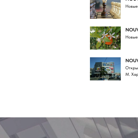
Новые
NOUV
Новые
NOUV
Откры
M. Хар