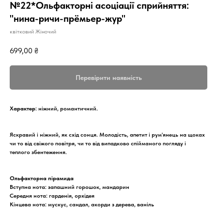
№22*Ольфакторні асоціації сприйняття:
"нина-ричи-прёмьер-жур"
квітковий Жіночий
699,00
₴
Перевірити наявність
Характер
: ніжний, романтичний.
Яскравий і ніжний, як схід сонця. Молодість, апетит і рум'янець на щоках
чи то від свіжого повітря, чи то від випадково спійманого погляду і
теплого збентеження.
Ольфакторна пірамида
Вступна нота: запашний горошок, мандарин
Середня нота: гарденія, орхідея
Кінцева нота: мускус, сандал, акорди з дерева, ваніль