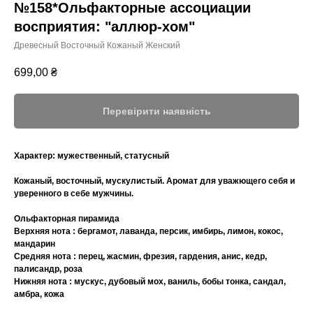
№158*Ольфакторные ассоциации
восприятия: "аллюр-хом"
Древесный Восточный Кожаный Женский
699,00
₴
Перевірити наявність
Характер:
мужественный, статусный
Кожаный, восточный, мускулистый. Аромат для уважющего себя и
уверенного в себе мужчины.
Ольфакторная пирамида
Верхняя нота : бергамот, лаванда, персик, имбирь, лимон, кокос,
мандарин
Средняя нота : перец, жасмин, фрезия, гардения, анис, кедр,
палисандр, роза
Нижняя нота : мускус, дубовый мох, ваниль, бобы тонка, сандал,
амбра, кожа