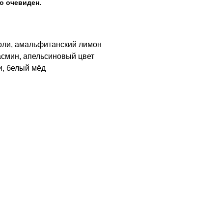
о очевиден.
оли, амальфитанский лимон
асмин, апельсиновый цвет
и, белый мёд