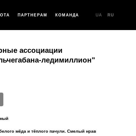
НОТА
ПАРТНЕРАМ
КОМАНДА
UA
RU
рные ассоциации
ольчегабана-ледимиллион"
жный
елого мёда и тёплого пачули. Смелый нрав