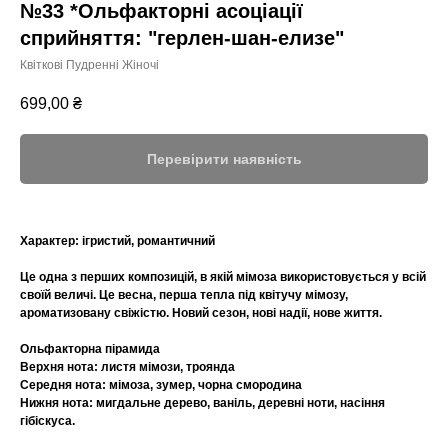
№33 *Ольфакторні асоціації
сприйняття: "герлен-шан-елизе"
Квіткові Пудренні Жіночі
699,00
₴
Перевірити наявність
Характер:
ігристий, романтичний
Це одна з перших композицій, в якій мімоза використовується у всій
своїй величі. Це весна, перша тепла під квітучу мімозу,
ароматизовану свіжістю. Новий сезон, нові надії, нове життя.
Ольфакторна пірамида
Верхня нота: листя мімози, троянда
Середня нота: мімоза, зумер, чорна смородина
Нижня нота: мигдальне дерево, ваніль, деревні ноти, насіння
гібіскуса.