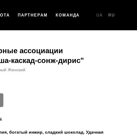
НОТА
ПАРТНЕРАМ
КОМАНДА
UA
RU
рные ассоциации
ша-каскад-сонж-дирис"
ный Женский
й
лия, богатый инжир, сладкий шоколад. Удачная